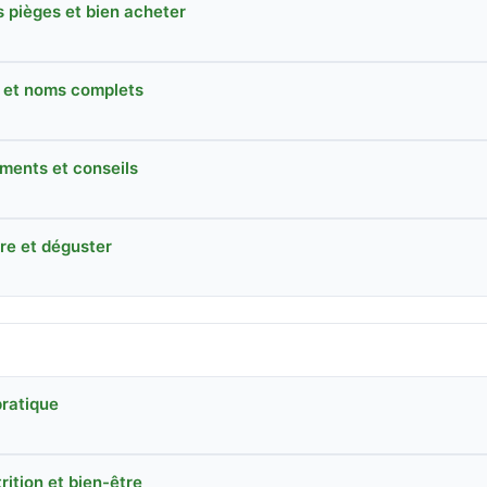
s pièges et bien acheter
és et noms complets
liments et conseils
ire et déguster
pratique
ition et bien-être