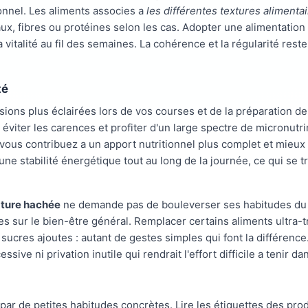
ionnel. Les aliments associes a
les différentes textures alimenta
ux, fibres ou protéines selon les cas. Adopter une alimentatio
 vitalité au fil des semaines. La cohérence et la régularité rest
té
ions plus éclairées lors de vos courses et de la préparation de 
viter les carences et profiter d'un large spectre de micronutr
 vous contribuez a un apport nutritionnel plus complet et mieu
ne stabilité énergétique tout au long de la journée, ce qui se t
xture hachée
ne demande pas de bouleverser ses habitudes du 
es sur le bien-être général. Remplacer certains aliments ultra
es sucres ajoutes : autant de gestes simples qui font la différence
ive ni privation inutile qui rendrait l'effort difficile a tenir d
 de petites habitudes concrètes. Lire les étiquettes des produ