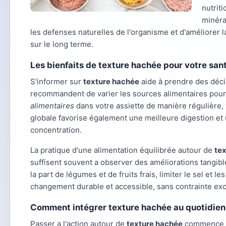
nutrit
minéra
les defenses naturelles de l'organisme et d'améliorer la
sur le long terme.
Les bienfaits de texture hachée pour votre san
S'informer sur
texture hachée
aide à prendre des décis
recommandent de varier les sources alimentaires pour é
alimentaires
dans votre assiette de manière régulière,
globale favorise également une meilleure digestion et u
concentration.
La pratique d'une alimentation équilibrée autour de
te
suffisent souvent a observer des améliorations tangibl
la part de légumes et de fruits frais, limiter le sel et l
changement durable et accessible, sans contrainte excess
Comment intégrer texture hachée au quotidien
Passer a l'action autour de
texture hachée
commence par