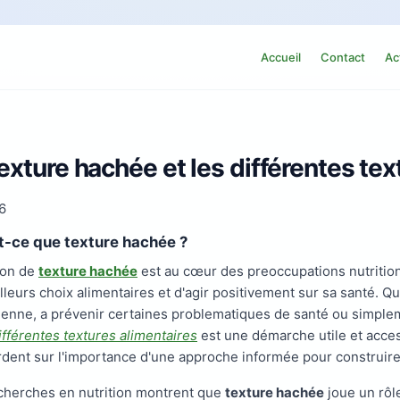
Accueil
Contact
Ac
exture hachée et les différentes tex
6
t-ce que texture hachée ?
ion de
texture hachée
est au cœur des preoccupations nutrition
lleurs choix alimentaires et d'agir positivement sur sa santé. Q
ienne, a prévenir certaines problematiques de santé ou simplem
ifférentes textures alimentaires
est une démarche utile et acces
rdent sur l'importance d'une approche informée pour construire
cherches en nutrition montrent que
texture hachée
joue un rôl