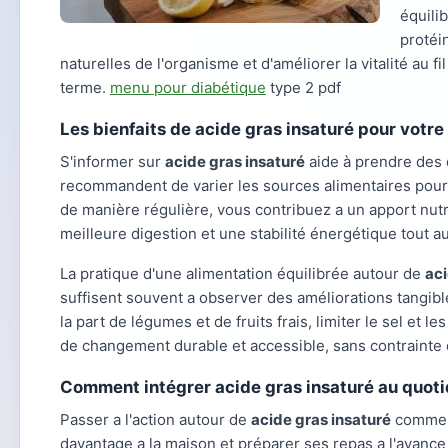
équili
protéi
naturelles de l'organisme et d'améliorer la vitalité au 
terme.
menu pour diabétique
type 2 pdf
Les bienfaits de acide gras insaturé pour votre
S'informer sur
acide gras insaturé
aide à prendre des d
recommandent de varier les sources alimentaires pour é
de manière régulière, vous contribuez a un apport nut
meilleure digestion et une stabilité énergétique tout a
La pratique d'une alimentation équilibrée autour de
aci
suffisent souvent a observer des améliorations tangibl
la part de légumes et de fruits frais, limiter le sel et l
de changement durable et accessible, sans contrainte exc
Comment intégrer acide gras insaturé au quoti
Passer a l'action autour de
acide gras insaturé
commenc
davantage a la maison et préparer ses repas a l'avance 