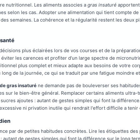
bre nutritionnel. Les aliments associes a
gras insaturé
apportent 
nes selon les cas. Adopter une alimentation qui tient compte d
fil des semaines. La cohérence et la régularité restent les deux p
 santé
écisions plus éclairées lors de vos courses et de la préparation
viter les carences et profiter d'un large spectre de micronutr
ritionnel plus complet et mieux adapte aux besoins de votre co
u long de la journée, ce qui se traduit par une fatigue moindre e
de gras insaturé
ne demande pas de bouleverser ses habitudes
es sur le bien-être général. Remplacer certains aliments ultra
es sucres ajoutes : autant de gestes simples qui font la différence
essive ni privation inutile qui rendrait l'effort difficile a teni
dien
e par de petites habitudes concrètes. Lire les étiquettes des p
: autant de gestes simples qui font la différence sur le long ter